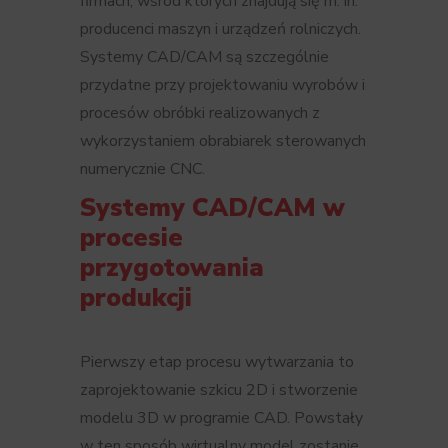
firmach, wśród których znajdują się m. in.
producenci maszyn i urządzeń rolniczych.
Systemy CAD/CAM są szczególnie
przydatne przy projektowaniu wyrobów i
procesów obróbki realizowanych z
wykorzystaniem obrabiarek sterowanych
numerycznie CNC.
Systemy CAD/CAM w
procesie
przygotowania
produkcji
Pierwszy etap procesu wytwarzania to
zaprojektowanie szkicu 2D i stworzenie
modelu 3D w programie CAD. Powstały
w ten sposób wirtualny model zostanie