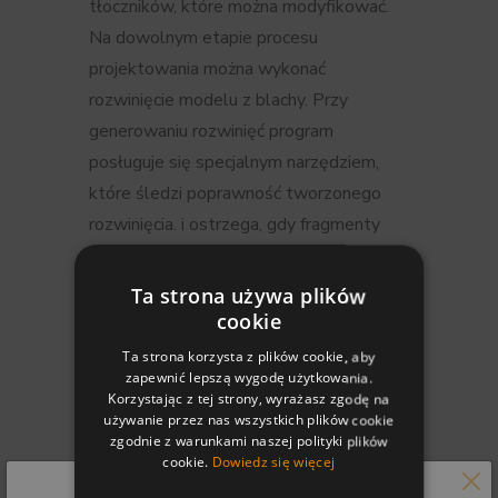
tłoczników, które można modyfikować.
Na dowolnym etapie procesu
projektowania można wykonać
rozwinięcie modelu z blachy. Przy
generowaniu rozwinięć program
posługuje się specjalnym narzędziem,
które śledzi poprawność tworzonego
rozwinięcia. i ostrzega, gdy fragmenty
rozwinięcia nakładają się na siebie
wzajemnie, otwór wykonany
Ta strona używa plików
wykrojnikiem znajduje się zbyt blisko
cookie
krawędzi gięcia lub zastosowany
Ta strona korzysta z plików cookie, aby
promień gięcia jest mniejszy niż
zapewnić lepszą wygodę użytkowania.
Korzystając z tej strony, wyrażasz zgodę na
minimalny promień gięcia dla danego
używanie przez nas wszystkich plików cookie
rodzaju materiału.
zgodnie z warunkami naszej polityki plików
cookie.
Dowiedz się więcej
O ile typowe rozwiązania konstrukcyjne