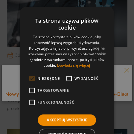
Ta strona używa plików
cookie
Ta strona korzysta z plików cookie, aby
zapewnić lepszą wygodę użytkowania.
Korzystając z tej strony, wyrażasz zgodę na
używanie przez nas wszystkich plików cookie
31 sierpnia 2023
zgodnie z warunkami naszej polityki plików
cookie.
Dowiedz się więcej
Systemy CAD/CAM w projektowaniu pracy
systemów technicznych
NIEZBĘDNE
WYDAJNOŚĆ
Informujemy o zmianie adresu firmy.
Programy CAD/CAM odgrywają kluczową rolę w
TARGETOWANIE
projektowaniu pracy systemów technicznych.
Nowy adres: ul. Bystrzańska 49 43-309 Bielsko-Biała
Oprogramowanie tego typu zapewnia inżynierom i
FUNKCJONALNOŚĆ
projektantom nieocenione wsparcie w […]
AKCEPTUJ WSZYSTKIE