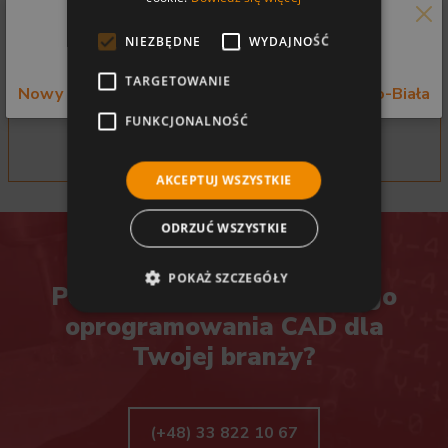
NIEZBĘDNE
WYDAJNOŚĆ
Informujemy o zmianie adresu firmy.
Oprogramowanie hyperMILL Electrode
TARGETOWANIE
Nowy adres: ul. Bystrzańska 49 43-309 Bielsko-Biała
FUNKCJONALNOŚĆ
AKCEPTUJ WSZYSTKIE
ODRZUĆ WSZYSTKIE
POKAŻ SZCZEGÓŁY
Potrzebujesz niezawodnego
oprogramowania CAD dla
Twojej branży?
(+48) 33 822 10 67