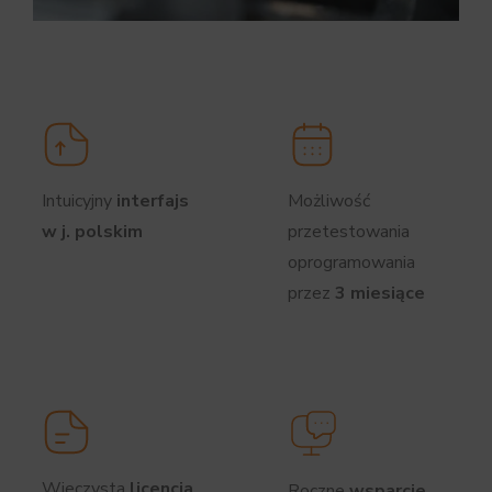
Intuicyjny
interfajs
Możliwość
w j. polskim
przetestowania
oprogramowania
przez
3 miesiące
Wieczysta
licencja
Roczne
wsparcie