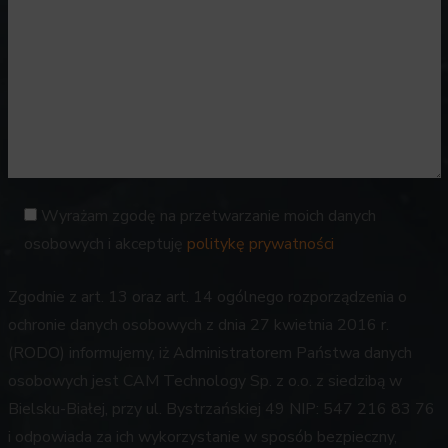
Wyrażam zgodę na przetwarzanie moich danych
osobowych i akceptuję
politykę prywatności
Zgodnie z art. 13 oraz art. 14 ogólnego rozporządzenia o
ochronie danych osobowych z dnia 27 kwietnia 2016 r.
(RODO) informujemy, iż Administratorem Państwa danych
osobowych jest CAM Technology Sp. z o.o. z siedzibą w
Bielsku-Białej, przy ul. Bystrzańskiej 49 NIP: 547 216 83 76
i odpowiada za ich wykorzystanie w sposób bezpieczny,