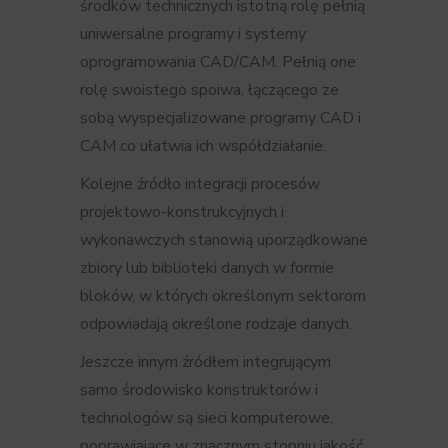
środków technicznych istotną rolę pełnią
uniwersalne programy i systemy
oprogramowania CAD/CAM. Pełnią one
rolę swoistego spoiwa, łączącego ze
sobą wyspecjalizowane programy CAD i
CAM co ułatwia ich współdziałanie.
Kolejne źródło integracji procesów
projektowo-konstrukcyjnych i
wykonawczych stanowią uporządkowane
zbiory lub biblioteki danych w formie
bloków, w których określonym sektorom
odpowiadają określone rodzaje danych.
Jeszcze innym źródłem integrującym
samo środowisko konstruktorów i
technologów są sieci komputerowe,
poprawiające w znacznym stopniu jakość