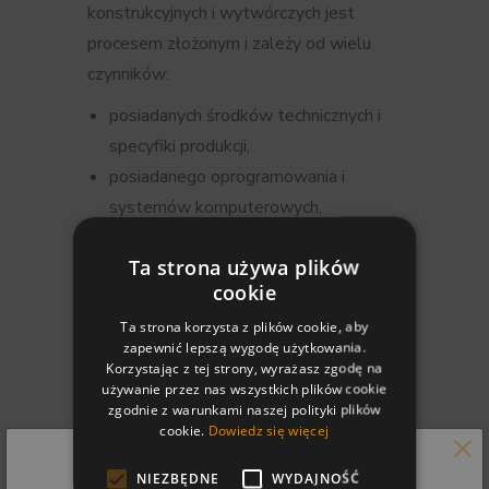
konstrukcyjnych i wytwórczych jest
procesem złożonym i zależy od wielu
czynników:
posiadanych środków technicznych i
specyfiki produkcji,
posiadanego oprogramowania i
systemów komputerowych,
doświadczenia w zakresie
Ta strona używa plików
projektowania, wytwarzania i obsługi
cookie
systemów CAD i CAM.
Ta strona korzysta z plików cookie, aby
Przy wyborze metod integracji należy
zapewnić lepszą wygodę użytkowania.
Korzystając z tej strony, wyrażasz zgodę na
uwzględniać następujące kryteria:
używanie przez nas wszystkich plików cookie
zgodnie z warunkami naszej polityki plików
maksymalne wykorzystanie informacji
cookie.
Dowiedz się więcej
konstrukcyjnej w procesie
przygotowania wytwarzania,
NIEZBĘDNE
WYDAJNOŚĆ