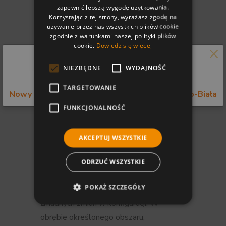
zapewnić lepszą wygodę użytkowania.
Wiercenie za pomocą
Korzystając z tej strony, wyrażasz zgodę na
oprogramowania
używanie przez nas wszystkich plików cookie
zgodnie z warunkami naszej polityki plików
hyperMILL® CAM –
cookie.
Dowiedz się więcej
podstawowe korzyści
NIEZBĘDNE
WYDAJNOŚĆ
Informujemy o zmianie adresu firmy.
TARGETOWANIE
Istnieje wiele korzyści wynikających z
Nowy adres: ul. Bystrzańska 49 43-309 Bielsko-Biała
wykorzystania systemu hyperMILL CAM
FUNKCJONALNOŚĆ
w procesie wiercenia. Przede wszystkim
możliwość zaawansowanej
AKCEPTUJ WSZYSTKIE
automatyzacji programowania obróbki
dzięki technologii cech i makr, która
ODRZUĆ WSZYSTKIE
umożliwia wykonanie niezliczonej liczby
POKAŻ SZCZEGÓŁY
otworów w dowolnej orientacji bez
żmudnych zmian w konfiguracji. W
obrębie określonego obszaru,