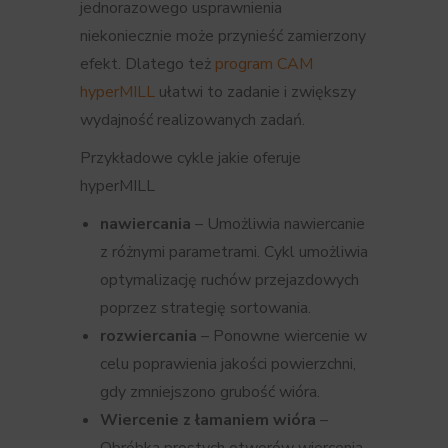
jednorazowego usprawnienia
niekoniecznie może przynieść zamierzony
efekt. Dlatego też
program CAM
hyperMILL
ułatwi to zadanie i zwiększy
wydajność realizowanych zadań.
Przykładowe cykle jakie oferuje
hyperMILL
nawiercania
– Umożliwia nawiercanie
z różnymi parametrami. Cykl umożliwia
optymalizację ruchów przejazdowych
poprzez strategię sortowania.
rozwiercania
– Ponowne wiercenie w
celu poprawienia jakości powierzchni,
gdy zmniejszono grubość wióra.
Wiercenie z łamaniem wióra
–
Obróbka prostych otworów wiercenia