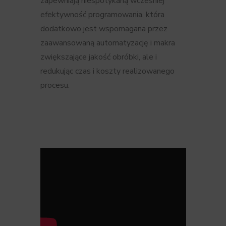
zapewniają niespotykaną wcześniej
efektywność programowania, która
dodatkowo jest wspomagana przez
zaawansowaną automatyzację i makra
zwiększające jakość obróbki, ale i
redukując czas i koszty realizowanego
procesu.