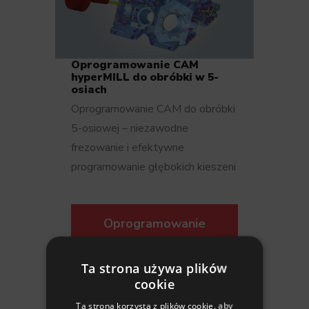
Oprogramowanie CAM
hyperMILL do obróbki w 5-
osiach
Oprogramowanie CAM do obróbki
5-osiowej – niezawodne
frezowanie i efektywne
programowanie głębokich kieszeni
Oprogramowanie
CAM do obróbki w 5-
osiach
Ta strona używa plików
cookie
Ta strona korzysta z plików cookie, aby